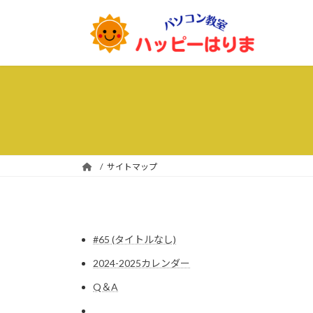
コ
ナ
ン
ビ
テ
ゲ
ン
ー
ツ
シ
へ
ョ
ス
ン
キ
に
ッ
移
プ
動
サイトマップ
#65 (タイトルなし)
2024-2025カレンダー
Q＆A